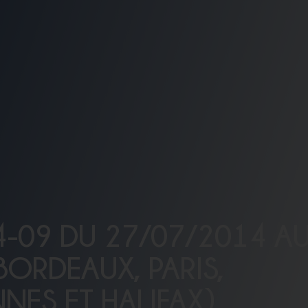
4-09 DU 27/07/2014 A
 BORDEAUX, PARIS,
NES ET HALIFAX)