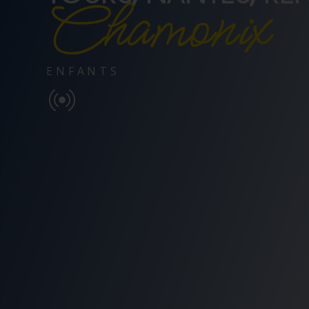
Chamonix
ENFANTS