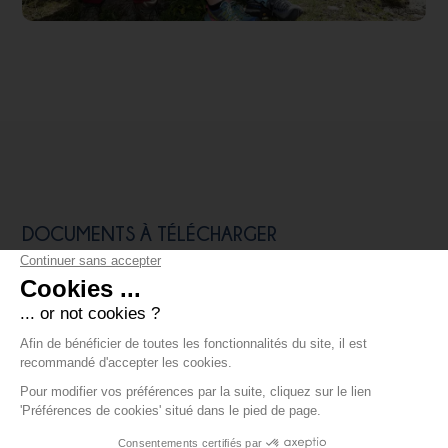
DOCUMENTS À TÉLÉCHARGER
Statuts
Engagements relatifs au contrat
d'engagement républicain