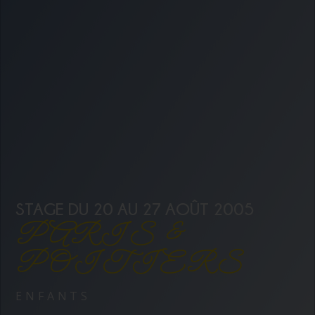
STAGE DU 20 AU 27 AOÛT 2005
PARIS &
POITIERS
ENFANTS