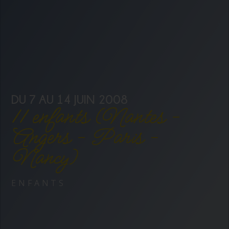
DU 7 AU 14 JUIN 2008
11 enfants (Nantes -
Angers - Paris -
Nancy)
ENFANTS