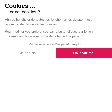
Durant tout le mois d’octobre, les magasins Electro Dépôt
des régions Sud, Sud-Est et Est ont sensibilisé leurs
clients à nos actions, les encourageant à réaliser un don
de 1 € à leur passage en caisse.
Merci à l'ensemble des collaborateurs et clients pour leur
mobilisation en faveur d'A Chacun son Everest !.
Lire la suite
LES RÉSIDENTS DE LA MAISON
31 OCT.
DE FAMILLE DU GENEVOIS
2025
MOBILISÉS POUR OCTOBRE
ROSE !