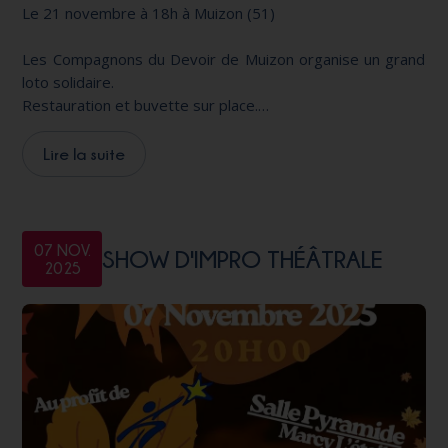
Le 21 novembre à 18h à Muizon (51)
Les Compagnons du Devoir de Muizon organise un grand
loto solidaire.
Restauration et buvette sur place.
Parmi les lots à gagner : électroménager, ​bons
d'achat...etc
Lire la suite
Le lendemain, se tiendra ​une fête compagnonnique, la
Sainte-Catherine, venez nombreux à ces festivités ​afin de
lever des fonds pour A Chacun son Everest!.
07 NOV.
SHOW D'IMPRO THÉÂTRALE
​Loto - ​42 rue de Reims
2025