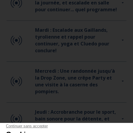
la journée, et escalade en salle
pour continuer... quel programme!
Mardi : Escalade aux Gaillands,
tyrolienne et rappel pour
continuer, yoga et Cluedo pour
conclure!
Mercredi : Une randonnée jusqu'à
la Drop Zone, une crêpe Party et
une visite à la caserne des
pompiers.
Jeudi : Accrobranche pour le sport,
bain sonore pour la détente, et
petits mots pour dire merci...