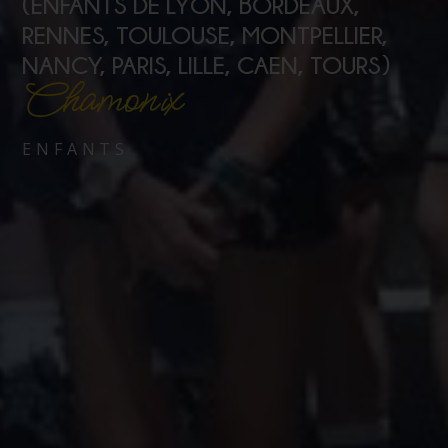
(ENFANTS DE LYON, BORDEAUX,
RENNES, TOULOUSE, MONTPELLIER,
NANCY, PARIS, LILLE, CAEN, TOURS)
Chamonix
ENFANTS