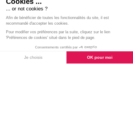
Vendredi : Un magnifique sommet
pour clôturer la semaine!
Jour7
STAFF