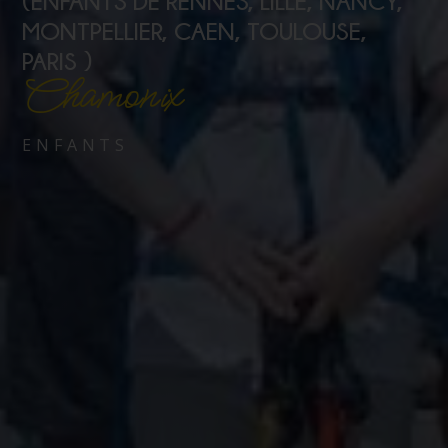
(ENFANTS DE RENNES, LILLE, NANCY,
MONTPELLIER, CAEN, TOULOUSE,
PARIS )
Chamonix
ENFANTS