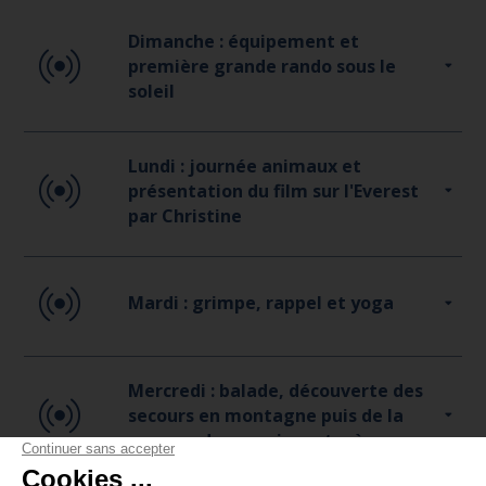
Dimanche : équipement et
première grande rando sous le
soleil
Lundi : journée animaux et
présentation du film sur l'Everest
par Christine
Mardi : grimpe, rappel et yoga
Mercredi : balade, découverte des
secours en montagne puis de la
caserne de pompiers et crèpes