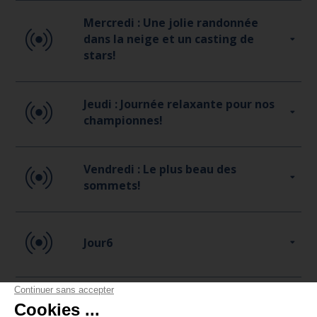
Mercredi : Une jolie randonnée
dans la neige et un casting de
stars!
Jeudi : Journée relaxante pour nos
championnes!
Vendredi : Le plus beau des
sommets!
Jour6