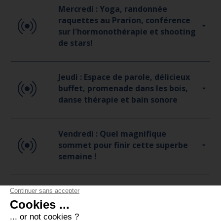
Mercredi : Yoga, randonnée
raquettes au Prarion, conférence
sur l'hormonothérapie et shooting
de stars!
Jeudi : Espace de parole, délicieux
buffet, promenade dans les bois,
danse thérapie et bain sonore
Vendredi : Quel magnifique
sommet pour finir cette superbe
semaine !