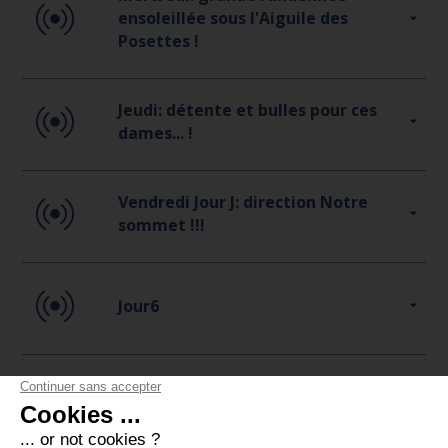
ensoleillée sous l'Aiguile des
Posettes !
Jeudi: détente et bulles pour ces
dames... !
Vendredi Jour J: direction Notre
sommet !!!
Jour6