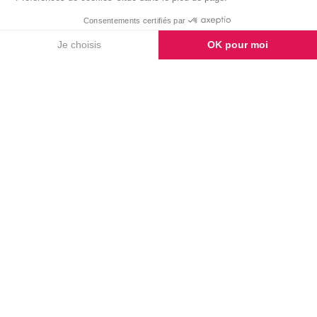
TÉMOIGNAGES
Laissez-nous un
témoignage
AJOUTER UN MESSAGE