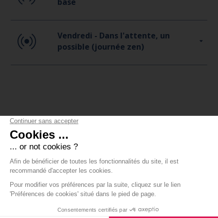
base
Vendredi - Dans l'attente, un
possible (journée zen)
TÉMOIGNAGES