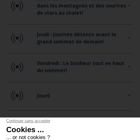
dans les montagnes et des sourires
de stars au chalet!
Jeudi : Journée détente avant le
grand sommet de demain!
Vendredi : Le bonheur tout en haut
du sommet!
Jour6