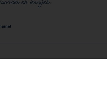
journée en images.
maine!
'aux chalets de Charousse.