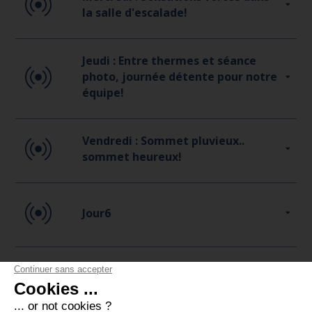
la salle d'escalade!
Jeudi : Entre thermes et séance
photo, journée détente pour notre
équipe!
Vendredi : Sommet pluvieux..
sommet heureux!
Jour6