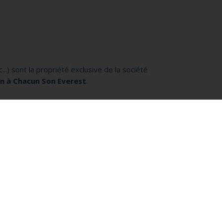
..) sont la propriété exclusive de la société
on à Chacun Son Everest
.
 ou des mises à jour des différentes pages du site ;
s, sans être tenu de mettre à jour ce document. Si,
us contacter.
priété intellectuelle et plus généralement aux traités
 vous interdisez de : télécharger, reproduire
s données ou les œuvres protégées par le droit
du détenteur des droits d'auteur attachés à l'œuvre ou à