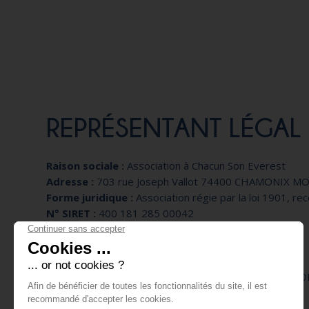
REPRÉSENTANT LÉGAL
Raison sociale :
Association à Chacun Son Everest
Adresse :
703 rue Joseph Vallot 74400 CHAMONIX M
Forme juridique :
Association régie par la loi 1901, rec
N° SIRET :
400 181 285 00042
Pour toute question, vous pouvez nous contacter via :
Adresse : 703 rue Joseph Vallot 74400 CHAMONIX M
Email : chamonix@achacunsoneverest.com
Téléphone : 04 50 55 86 97