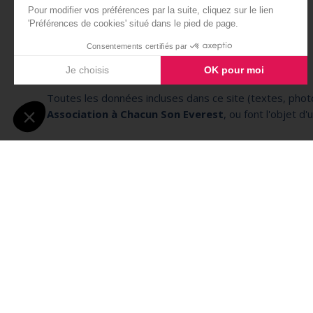
INFORMATIONS
Toutes les données incluses dans ce site (textes, photog
Association à Chacun Son Everest
, ou font l'objet d
Les informations sur les services et leurs caractéristi
elles ne sont données qu'à titre indicatif et ne peuven
La société
Association à Chacun Son Everest
se rése
malgré le soin apporté dans la réalisation de ce site I
En accédant au site de
Association à Chacun Son Eve
et accords internationaux comportant des dispositions re
intégralement ou partiellement, vendre, distribuer, é
d'auteur qui figure sur le site de
Association à Chacu
la donnée reproduite.