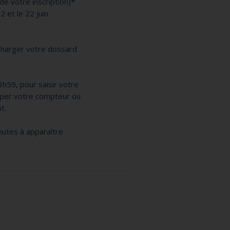
de votre inscription)*
2 et le 22 juin
écharger votre dossard
3h59, pour saisir votre
mper votre compteur ou
nt.
nutes à apparaître