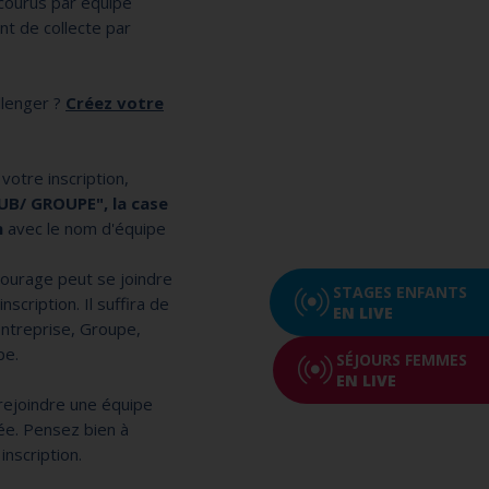
courus par équipe
t de collecte par
llenger ?
Créez votre
votre inscription,
UB/ GROUPE", la case
n
avec le nom d'équipe
tourage peut se joindre
STAGES ENFANTS
scription. Il suffira de
EN LIVE
ntreprise, Groupe,
pe.
SÉJOURS FEMMES
EN LIVE
e rejoindre une équipe
yée. Pensez bien à
inscription.