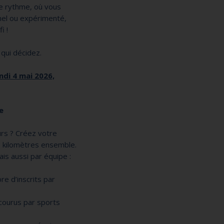
re rythme, où vous
nel ou expérimenté,
i !
qui décidez.
ndi 4 mai 2026,
e
eurs ? Créez votre
s kilomètres ensemble.
ais aussi par équipe :
e d’inscrits par
courus par sports