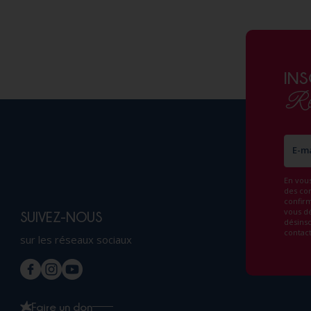
INS
Re
E-ma
En vous
des co
confirm
vous dé
SUIVEZ-NOUS
désinsc
contact
sur les réseaux sociaux
Faire un don