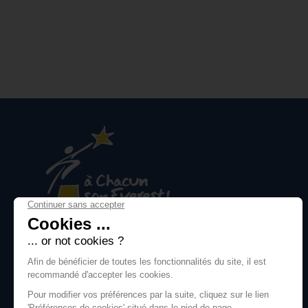
À CHACUN SON EVEREST !
703 rue Joseph Vallot
74400 Chamonix Mont-Blanc
Nous contacter