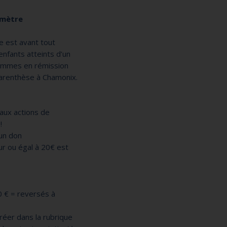
omètre
ge est avant tout
enfants atteints d’un
femmes en rémission
parenthèse à Chamonix.
aux actions de
!
 un don
r ou égal à 20€ est
10 € = reversés à
créer dans la rubrique